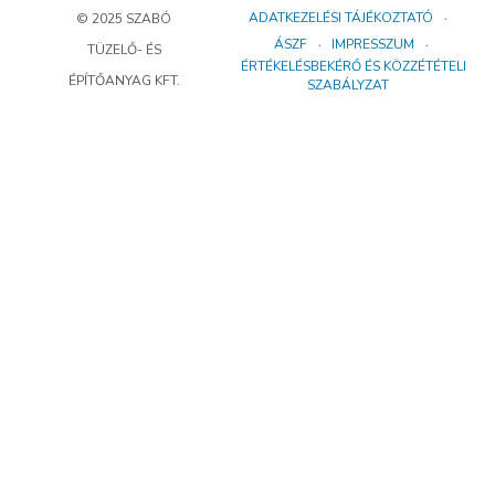
ADATKEZELÉSI TÁJÉKOZTATÓ
© 2025 SZABÓ
ÁSZF
IMPRESSZUM
TÜZELŐ- ÉS
ÉRTÉKELÉSBEKÉRŐ ÉS KÖZZÉTÉTELI
ÉPÍTŐANYAG KFT.
SZABÁLYZAT
Süti beállítások személyre szabása
Sütiket használunk a legjobb felhasználói élmény nyújtásához.
Ha elutasítja a sütik használatát, előfordulhat, hogy a honlap nem
fog megfelelően működni.
Mindet elfogadom
Mindet elutasítom
Bővebben
Analitika
Olyan eszközök, amelyekkel a honlap működése és annak
hatékonysága elemezhető.
Google Analytics