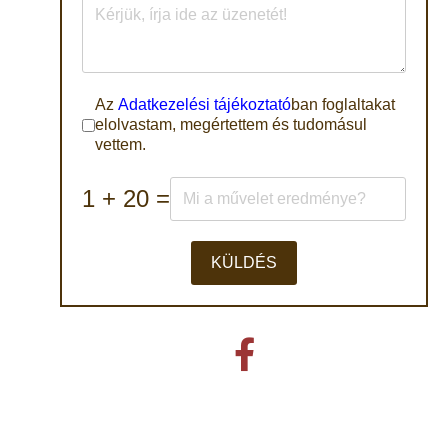
GDPR
*
Az
Adatkezelési tájékoztató
ban foglaltakat
elolvastam, megértettem és tudomásul
vettem.
1 + 20 =
KÜLDÉS