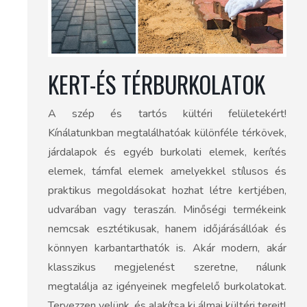
KERT-ÉS TÉRBURKOLATOK
A szép és tartós kültéri felületekért!
Kínálatunkban megtalálhatóak különféle térkövek,
járdalapok és egyéb burkolati elemek, kerítés
elemek, támfal elemek amelyekkel stílusos és
praktikus megoldásokat hozhat létre kertjében,
udvarában vagy teraszán. Minőségi termékeink
nemcsak esztétikusak, hanem időjárásállóak és
könnyen karbantarthatók is. Akár modern, akár
klasszikus megjelenést szeretne, nálunk
megtalálja az igényeinek megfelelő burkolatokat.
Tervezzen velünk, és alakítsa ki álmai kültéri tereit!